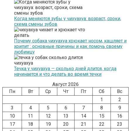
Когда меняются зубы у чихуахуа: возраст, сроки,
схема смены зубов
Почему собака чихуахуа хрюкает носом, кашляет и
хрипит : основные причины и как помочь своему
любимцу
Течка у чихуахуа — сколько дней длится, когда
начинается и что делать во время течки
Август 2026
Пн
Вт
Ср
Чт
Пт
Сб
Вс
1
2
3
4
5
6
7
8
9
10
11
12
13
14
15
16
17
18
19
20
21
22
23