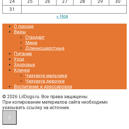
24
25
26
27
28
29
30
31
« Ноя
О породе
Виды
Стандарт
Мини
Длинношерстные
Питание
Уход
Здоровье
Клички
Чихуахуа мальчики
Чихуахуа девочки
Воспитание и дрессировка
© 2026 LilDogs.ru. Все права защищены.
При копировании материалов сайта необходимо
указывать ссылку на источник.