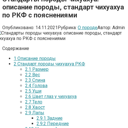
описание породы, стандарт чихуахуа
по РКФ с пояснениями
Опубликовано:
14.11.2021
Рубрика:
О породе
Автор:
Admin
Содержание
1
Описание породы
2
Стандарт породы чихуахуа РКФ
2.1
Размер
2.2
Вес
2.3
Спина
2.4
Голова
2.5
Уши
2.6
Цвет глаз у чихуахуа
2.7
Тело
2.8
Хвост
2.9
Лапы
2.9.1
Задние
2.9.2
Передние