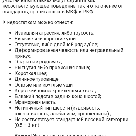
участия на выставках могут служить как
несоответствующее поведение, так и отклонение от
стандартов, прописанных в МКФ и РКФ.
К недостаткам можно отнести:
Излишняя агрессия, либо трусость;
Висячие или короткие уши;
Отсутствие, либо двойной ряд зубов;
Деформированная челюсть или неправильный
прикус;
Открытый родничок;
Выгнутая либо провисшая спина;
Короткая шея;
Длинное туловище;
Острые или круглые уши;
Короткий или искривлённый хвост;
Близкий подстав задних конечностей;
Мраморная масть;
Нетипичный тип шерсти (кудрявость,
клочковатость, альбинизм, проплёшины) ;
Не соответствует стандартной весовой категории
(0,5 – 3 кг.)
Важно!
Экспертиза проверки стандарта