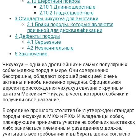
2.10
Шерстный покров
2.10.1
Длинношерстные
2.10.2
Гладкошерстные
3
Стандарты чихуахуа для выставки
3.1
Браки породы, которые являются
причиной для дисквалификации
4
Дефекты породы
4.1
Серьезные
4.2
Незначительные
5
Заключение
Чихуахуа — одна из древнейших и самых популярных
собак мелких пород в мире. Они совершенно
бесстрашны, обладают хорошей реакцией, очень
активны и необыкновенно преданы. Официальная
версия происхождения чихуахуа связана с крупным
штатом Мексики – Чиуауа, в честь которого собачки и
получили своё название.
В середине прошлого столетия был утверждён стандарт
породы чихуахуа в МКФ и РКФ. И владельцы собак,
планирующие принимать участие на собачьих выставках
либо заниматься племенным разведением должны
учитывать все требования и выбирать щенка согласно