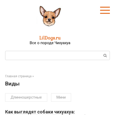
Перейти
к
контенту
LilDogs.ru
Все о породе Чихуахуа
Поиск:
Главная страница
»
Виды
Длинношерстные
Мини
Как выглядят собаки чихуахуа: